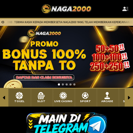
A2000 : TERIMA KASIH KEPADA MEMBER SETIA NAGA2000 YANG TELAH MEMBERIKAN KEPERCAYAAN DAN
TOGEL
SLOT
LIVE CASINO
SPORT
ARCADE
SABU