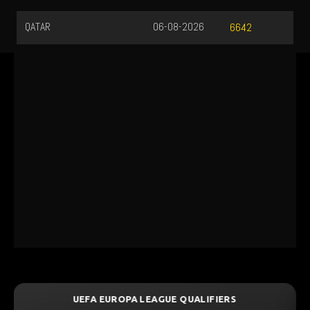
QATAR
06-08-2026
6642
UE QUALIFIERS
UEFA EUROPA LEAGUE QU