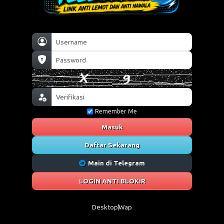
Remember Me
Masuk
Daftar Sekarang
Main di Telegram
LOGIN ANTI BLOKIR
Desktop
Wap