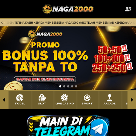
A2000 : TERIMA KASIH KEPADA MEMBER SETIA NAGA2000 YANG TELAH MEMBERIKAN KEPERCAYAAN DAN
TOGEL
SLOT
LIVE CASINO
SPORT
ARCADE
SABU