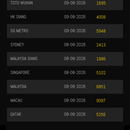
TOTO WUHAN
09-08-2026
1695
HK SIANG
09-08-2026
4008
SG METRO
09-08-2026
5948
SYDNEY
08-08-2026
2413
MALAYSIA SIANG
08-08-2026
1986
SINGAPORE
08-08-2026
5102
MALAYSIA
08-08-2026
6851
MACAU
08-08-2026
9097
QATAR
08-08-2026
5256