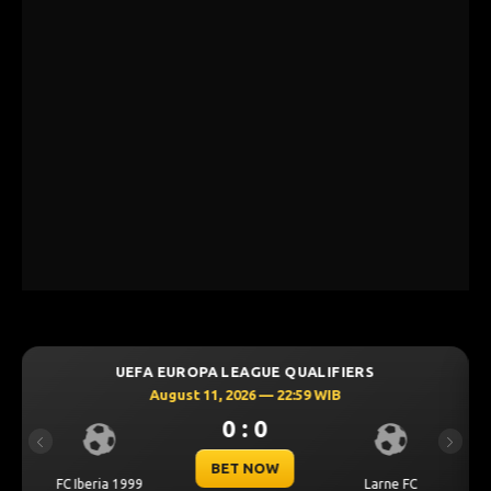
LEAGUE QUALIFIERS
UEFA CHAMPIONS LEA
 2026 — 22:59 WIB
August 11, 2026 
0 : 0
0 : 
Previous
Next
ET NOW
BET N
Larne FC
Bodo Glimt