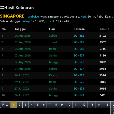
Hasil Keluaran
SINGAPORE
Website:
www.singaporepools.com.sg
, Hari:
Senin, Rabu, Kamis,
Sabtu, Minggu
, Tutup:
17:15 WIB
, Result:
17:45 WIB
No
Tanggal
Hari
Pasaran
Result
1
08 Aug 2026
Sabtu
SG - 682
5102
2
07 Aug 2026
Jumat
SG - 681
7907
3
05 Aug 2026
Rabu
SG - 680
0715
4
03 Aug 2026
Senin
SG - 679
9120
5
02 Aug 2026
Minggu
SG - 678
3052
6
01 Aug 2026
Sabtu
SG - 677
5964
7
30 Jul 2026
Kamis
SG - 676
3396
8
29 Jul 2026
Rabu
SG - 675
8813
9
27 Jul 2026
Senin
SG - 674
3064
10
26 Jul 2026
Minggu
SG - 673
6431
First
1
2
3
4
5
6
7
8
9
10
11
12
13
14
15
(
)