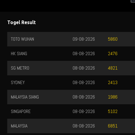
Togel Result
TOTO WUHAN
09-08-2026
5860
HK SIANG
08-08-2026
2476
SG METRO
08-08-2026
4821
SYDNEY
08-08-2026
2413
MALAYSIA SIANG
08-08-2026
1986
SINGAPORE
08-08-2026
5102
MALAYSIA
08-08-2026
6851