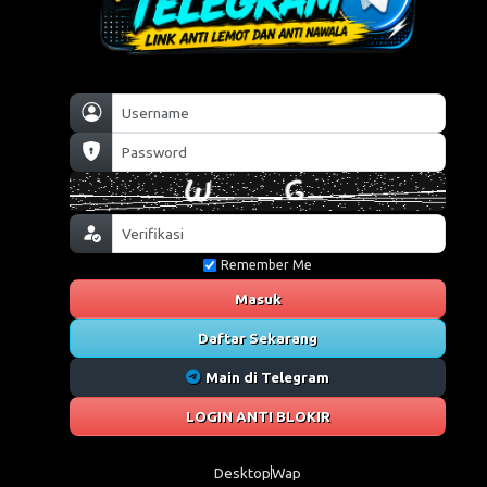
Remember Me
Masuk
Daftar Sekarang
Main di Telegram
LOGIN ANTI BLOKIR
Desktop
Wap