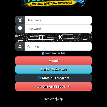
Remember Me
Masuk
Daftar Sekarang
Main di Telegram
LOGIN ANTI BLOKIR
Desktop
Wap