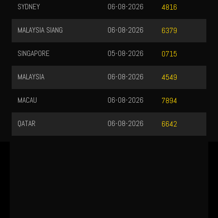
SYDNEY
06-08-2026
4816
MALAYSIA SIANG
06-08-2026
6379
SINGAPORE
05-08-2026
0715
MALAYSIA
06-08-2026
4549
MACAU
06-08-2026
7894
QATAR
06-08-2026
6642