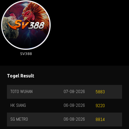
SV388
Togel Result
TOTO WUHAN
07-08-2026
5883
HK SIANG
06-08-2026
9220
SG METRO
06-08-2026
8814